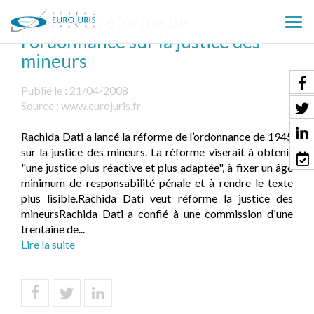
Projet de réforme de
Ouv
l'ordonnance sur la justice des
le
mineurs
men
Publié le :
21/04/2008
Source :
www.eurojuris.fr
Rachida Dati a lancé la réforme de l’ordonnance de 1945
sur la justice des mineurs. La réforme viserait à obtenir
"une justice plus réactive et plus adaptée", à fixer un âge
minimum de responsabilité pénale et à rendre le texte
plus lisible.Rachida Dati veut réforme la justice des
mineursRachida Dati a confié à une commission d'une
trentaine de...
Lire la suite