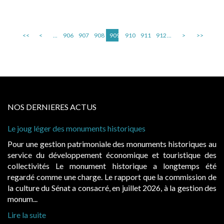
<<
<
...
906
907
908
909
910
911
912
...
>
>>
NOS DERNIERES ACTUS
Le joug léger des monuments historiques
Pour une gestion patrimoniale des monuments historiques au
service du développement économique et touristique des
collectivités Le monument historique a longtemps été
regardé comme une charge. Le rapport que la commission de
la culture du Sénat a consacré, en juillet 2026, à la gestion des
monum...
Lire la suite