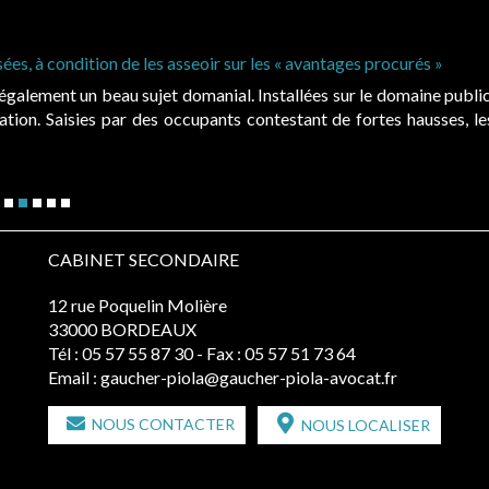
ées, à condition de les asseoir sur les « avantages procurés »
également un beau sujet domanial. Installées sur le domaine public
tion. Saisies par des occupants contestant de fortes hausses, le
CABINET SECONDAIRE
12 rue Poquelin Molière
33000 BORDEAUX
Tél :
05 57 55 87 30
- Fax : 05 57 51 73 64
Email :
gaucher-piola@gaucher-piola-avocat.fr
NOUS CONTACTER
NOUS LOCALISER