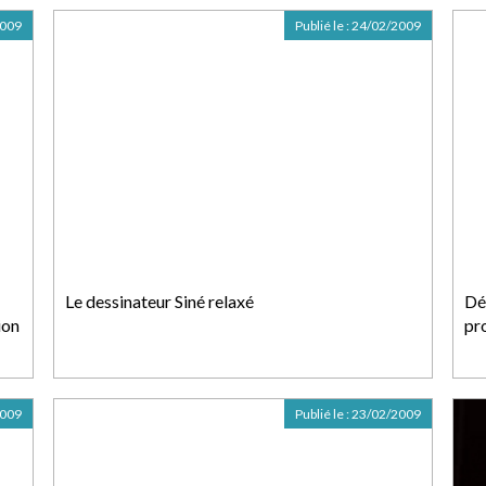
2009
Publié le :
24/02/2009
Le dessinateur Siné relaxé
Dé
ion
pr
2009
Publié le :
23/02/2009