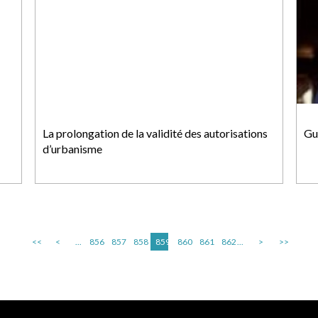
La prolongation de la validité des autorisations
Gu
d’urbanisme
<<
<
...
856
857
858
859
860
861
862
...
>
>>