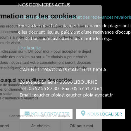
NOS DERNIERES ACTUS
Cabines de plage : le juge admet des redevances revaloris
Evocatrices des bains de mer, les cabanes de plage sont 
elles donnent lieu au paiement d’une redevance d’occupa
juridictions administratives ont clarifié les règ...
Lire la suite
CABINET D'AVOCATS GAUCHER-PIOLA
20 avenue Galliéni - 33500 LIBOURNE
Tél :
05 57 55 87 30
- Fax : 05 57 51 73 64
Email :
gaucher-piola@gaucher-piola-avocat.fr
NOUS CONTACTER
NOUS LOCALISER