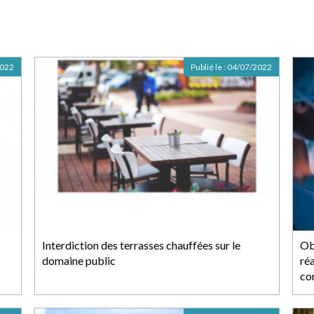
2022
Publié le :
04/07/2022
Interdiction des terrasses chauffées sur le
Ob
domaine public
réa
co