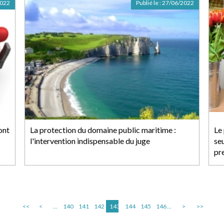
2022
Publié le :
27/06/2022
ont
La protection du domaine public maritime :
Le
l'intervention indispensable du juge
se
pr
<<
<
...
140
141
142
143
144
145
146
...
>
>>