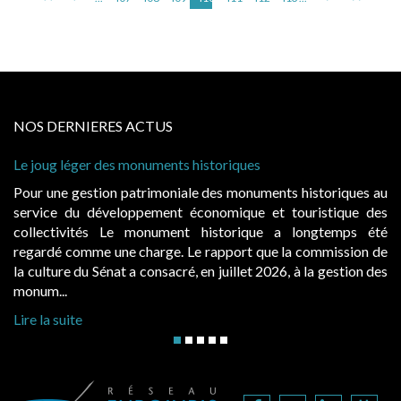
NOS DERNIERES ACTUS
onuments historiques
Cabines de plage : le ju
à condition de les asseoi
atrimoniale des monuments historiques au
Evocatrices des bains
ppement économique et touristique des
également un beau sujet
 monument historique a longtemps été
public, elles donnent
charge. Le rapport que la commission de
d’occupation. Saisies p
a consacré, en juillet 2026, à la gestion des
hausses, les juridictions 
Lire la suite