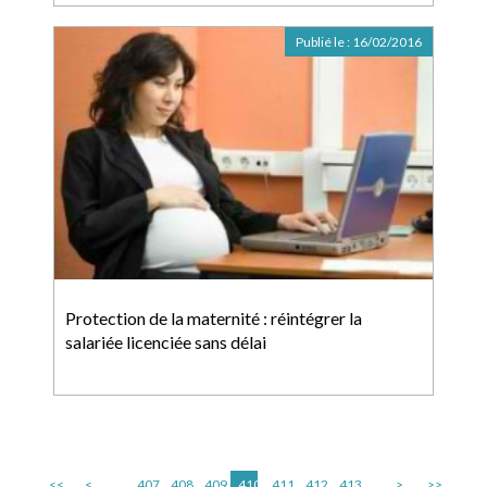
Publié le :
16/02/2016
Protection de la maternité : réintégrer la
salariée licenciée sans délai
<<
<
...
407
408
409
410
411
412
413
...
>
>>