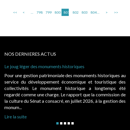
<<
<
...
798
799
800
801
802
803
804
...
>
>>
NOS DERNIERES ACTUS
Le joug léger des monuments historiques
Pour une gestion patrimoniale des monuments historiques au
service du développement économique et touristique des
collectivités Le monument historique a longtemps été
regardé comme une charge. Le rapport que la commission de
la culture du Sénat a consacré, en juillet 2026, à la gestion des
monum...
Lire la suite