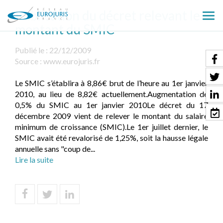
Publication du décret relevant le
Ouv
montant du SMIC
le
men
Publié le :
22/12/2009
Source :
www.eurojuris.fr
Le SMIC s’établira à 8,86€ brut de l’heure au 1er janvier
2010, au lieu de 8,82€ actuellement.Augmentation de
0,5% du SMIC au 1er janvier 2010Le décret du 17
décembre 2009 vient de relever le montant du salaire
minimum de croissance (SMIC).Le 1er juillet dernier, le
SMIC avait été revalorisé de 1,25%, soit la hausse légale
annuelle sans "coup de...
Lire la suite