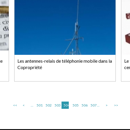
te
Les antennes-relais de téléphonie mobile dans la
Le 
Copropriété
ce
<<
<
...
501
502
503
504
505
506
507
...
>
>>