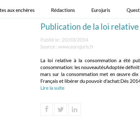
tes aux enchères
Rédactions
Eurojuris
Quest
Publication de la loi relati
Publié le :
20/03/2014
Source :
www.eurojuris.fr
La loi relative à la consommation a été pub
consommation: les nouveautésAdoptée définiti
mars sur la consommation met en œuvre dix n
Français et libérer du pouvoir d'achat:Dès 2014, 
Lire la suite