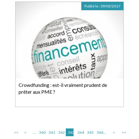
Publié le :
09/03/2017
Crowdfunding : est-il vraiment prudent de
prêter aux PME ?
<<
<
...
360
361
362
363
364
365
366
...
>
>>