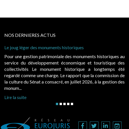
NOS DERNIERES ACTUS
nts historiques
Cabines de plage : le juge ad
à condition de les asseoir sur 
niale des monuments historiques au
Evocatrices des bains de m
nt économique et touristique des
également un beau sujet doma
ment historique a longtemps été
public, elles donnent lieu
e. Le rapport que la commission de
d’occupation. Saisies par des
cré, en juillet 2026, à la gestion des
hausses, les juridictions adminis
Lire la suite