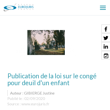
Ouv
le
men
Publication de la loi sur le congé
pour deuil d'un enfant
Auteur : GIBIERGE Justine
Publié le :
02/09/2020
Source :
www.eurojuris.fr