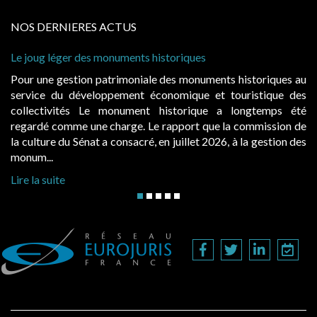
NOS DERNIERES ACTUS
Le joug léger des monuments historiques
Cab
à c
Pour une gestion patrimoniale des monuments historiques au
Ev
service du développement économique et touristique des
ég
collectivités Le monument historique a longtemps été
pu
regardé comme une charge. Le rapport que la commission de
d’
la culture du Sénat a consacré, en juillet 2026, à la gestion des
hau
monum...
Lir
Lire la suite