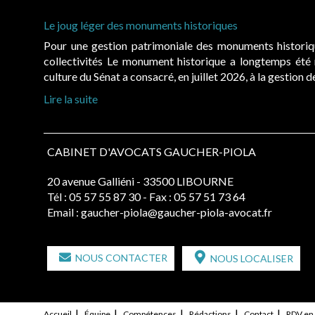
Le joug léger des monuments historiques
Pour une gestion patrimoniale des monuments histori
collectivités Le monument historique a longtemps ét
culture du Sénat a consacré, en juillet 2026, à la gestion 
Lire la suite
CABINET D'AVOCATS GAUCHER-PIOLA
20 avenue Galliéni - 33500 LIBOURNE
Tél :
05 57 55 87 30
- Fax : 05 57 51 73 64
Email :
gaucher-piola@gaucher-piola-avocat.fr
NOUS CONTACTER
NOUS LOCALISER
Accueil
Équipe
Compétences
Rédactions
Contact
RDV en 