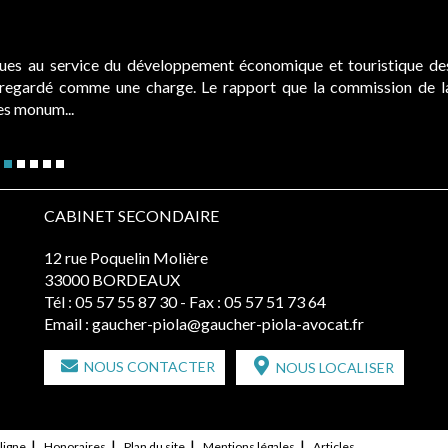
ques au service du développement économique et touristique de
é regardé comme une charge. Le rapport que la commission de l
des monum...
CABINET SECONDAIRE
12 rue Poquelin Molière
33000 BORDEAUX
Tél :
05 57 55 87 30
- Fax : 05 57 51 73 64
Email :
gaucher-piola@gaucher-piola-avocat.fr
NOUS CONTACTER
NOUS LOCALISER
ligne
Honoraires
Plan du site
Mentions légales
Articles