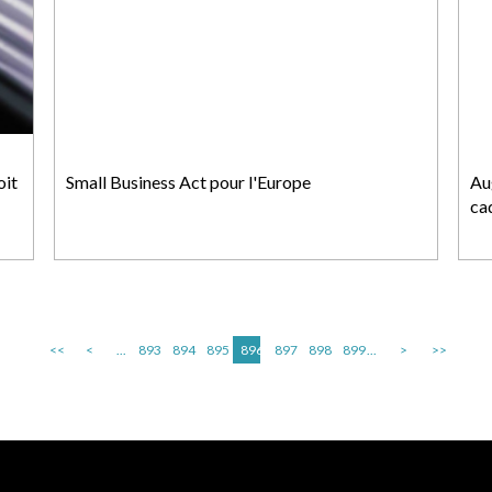
oit
Small Business Act pour l'Europe
Au
ca
<<
<
...
893
894
895
896
897
898
899
...
>
>>