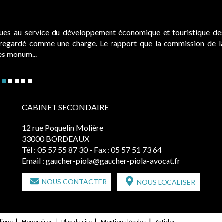
ques au service du développement économique et touristique de
é regardé comme une charge. Le rapport que la commission de l
des monum...
CABINET SECONDAIRE
12 rue Poquelin Molière
33000 BORDEAUX
Tél :
05 57 55 87 30
- Fax : 05 57 51 73 64
Email :
gaucher-piola@gaucher-piola-avocat.fr
NOUS CONTACTER
NOUS LOCALISER
ligne
Honoraires
Plan du site
Mentions légales
Articles