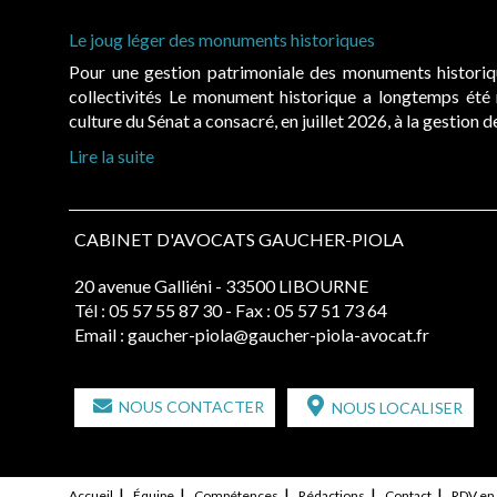
Le joug léger des monuments historiques
Pour une gestion patrimoniale des monuments histori
collectivités Le monument historique a longtemps ét
culture du Sénat a consacré, en juillet 2026, à la gestion 
Lire la suite
CABINET D'AVOCATS GAUCHER-PIOLA
20 avenue Galliéni - 33500 LIBOURNE
Tél :
05 57 55 87 30
- Fax : 05 57 51 73 64
Email :
gaucher-piola@gaucher-piola-avocat.fr
NOUS CONTACTER
NOUS LOCALISER
Accueil
Équipe
Compétences
Rédactions
Contact
RDV en 