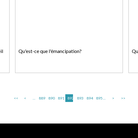
il
Qu'est-ce que l'émancipation?
Qu
<<
<
...
889
890
891
892
893
894
895
...
>
>>