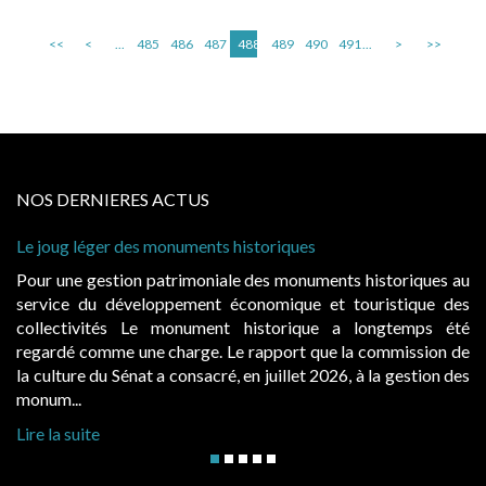
<<
<
...
485
486
487
488
489
490
491
...
>
>>
NOS DERNIERES ACTUS
er des monuments historiques
Cabines de plage
à condition de le
stion patrimoniale des monuments historiques au
Evocatrices de
 développement économique et touristique des
également un be
tés Le monument historique a longtemps été
public, elles 
me une charge. Le rapport que la commission de
d’occupation. Sa
u Sénat a consacré, en juillet 2026, à la gestion des
hausses, les jurid
Lire la suite