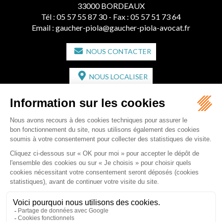
33000 BORDEAUX
Tél :
05 57 55 87 30
- Fax : 05 57 51 73 64
Email :
gaucher-piola@gaucher-piola-avocat.fr
NOUS CONTACTER
NOUS LOCALISER
CABINET SECONDAIRE
2 bis Avenue de l'Europe
33350 ST MAGNE-DE-CASTILLON
Tél :
05 57 55 87 30
- Fax : 05 57 51 73 64
Email :
gaucher-piola@gaucher-piola-avocat.fr
NOUS CONTACTER
NOUS LOCALISER