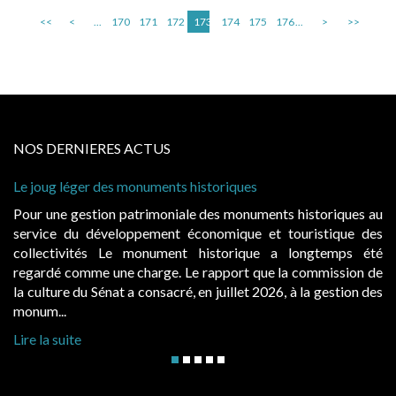
<<
<
...
170
171
172
173
174
175
176
...
>
>>
NOS DERNIERES ACTUS
uments historiques
Cabines de plage : le juge
à condition de les asseoir s
imoniale des monuments historiques au
Evocatrices des bains de
ement économique et touristique des
également un beau sujet do
nument historique a longtemps été
public, elles donnent l
rge. Le rapport que la commission de
d’occupation. Saisies par 
onsacré, en juillet 2026, à la gestion des
hausses, les juridictions adm
Lire la suite