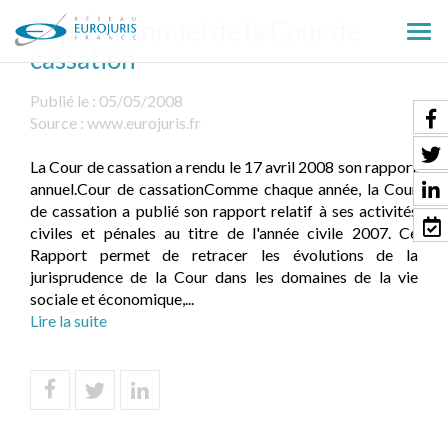
Rapport annuel de la Cour de
Ouv
cassation
le
men
Publié le :
05/05/2008
Source :
www.eurojuris.fr
La Cour de cassation a rendu le 17 avril 2008 son rapport
annuel.Cour de cassationComme chaque année, la Cour
de cassation a publié son rapport relatif à ses activités
civiles et pénales au titre de l'année civile 2007. Ce
Rapport permet de retracer les évolutions de la
jurisprudence de la Cour dans les domaines de la vie
sociale et économique,...
Lire la suite