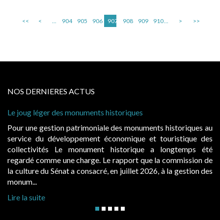
<<
<
...
904
905
906
907
908
909
910
...
>
>>
NOS DERNIERES ACTUS
Le joug léger des monuments historiques
Pour une gestion patrimoniale des monuments historiques au
service du développement économique et touristique des
collectivités Le monument historique a longtemps été
regardé comme une charge. Le rapport que la commission de
la culture du Sénat a consacré, en juillet 2026, à la gestion des
monum...
Lire la suite