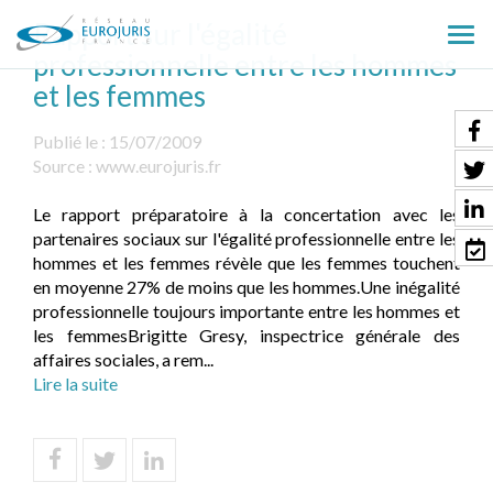
Rapport sur l'égalité
Ouv
professionnelle entre les hommes
le
et les femmes
men
Publié le :
15/07/2009
Source :
www.eurojuris.fr
Le rapport préparatoire à la concertation avec les
partenaires sociaux sur l'égalité professionnelle entre les
hommes et les femmes révèle que les femmes touchent
en moyenne 27% de moins que les hommes.Une inégalité
professionnelle toujours importante entre les hommes et
les femmesBrigitte Gresy, inspectrice générale des
affaires sociales, a rem...
Lire la suite