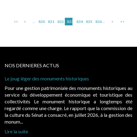
<<
<
...
830
831
832
833
834
835
836
...
>
>>
NOS DERNIERES ACTUS
Le joug léger des monuments historiques
Pour une gestion patrimoniale des monuments historiques au
service du développement économique et touristique des
collectivités Le monument historique a longtemps été
regardé comme une charge. Le rapport que la commission de
la culture du Sénat a consacré, en juillet 2026, à la gestion des
monum...
Lire la suite