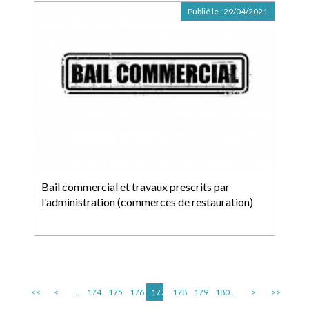
Publié le :
29/04/2021
Bail commercial et travaux prescrits par
l'administration (commerces de restauration)
<<
<
...
174
175
176
177
178
179
180
...
>
>>