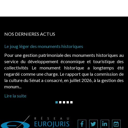
NOS DERNIERES ACTUS
 historiques
Cabines de plage : le juge admet
à condition de les asseoir sur les
ale des monuments historiques au
Evocatrices des bains de mer,
économique et touristique des
également un beau sujet domania
t historique a longtemps été
public, elles donnent lieu a
Le rapport que la commission de
d’occupation. Saisies par des oc
, en juillet 2026, à la gestion des
hausses, les juridictions administra
Lire la suite