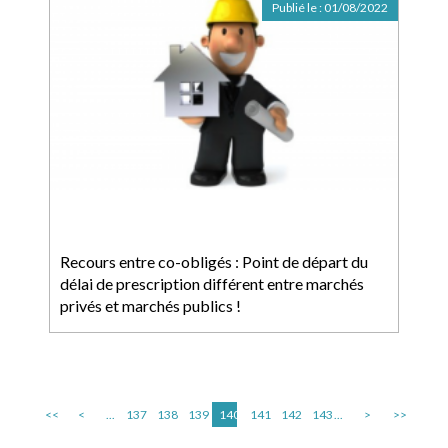
Publié le :
01/08/2022
Recours entre co-obligés : Point de départ du
délai de prescription différent entre marchés
privés et marchés publics !
<<
<
...
137
138
139
140
141
142
143
...
>
>>