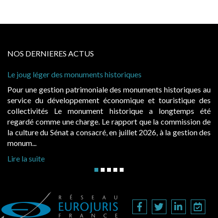
NOS DERNIERES ACTUS
 historiques
Cabines de plage : le juge admet
à condition de les asseoir sur les
ale des monuments historiques au
Evocatrices des bains de mer,
économique et touristique des
également un beau sujet domania
t historique a longtemps été
public, elles donnent lieu a
Le rapport que la commission de
d’occupation. Saisies par des oc
, en juillet 2026, à la gestion des
hausses, les juridictions administra
Lire la suite