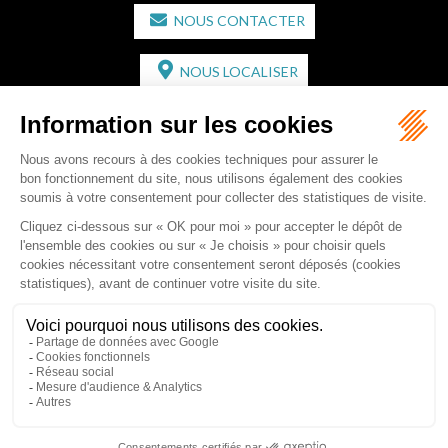
NOUS CONTACTER
NOUS LOCALISER
CABINET SECONDAIRE
2 bis Avenue de l'Europe
33350 ST MAGNE-DE-CASTILLON
Tél :
05 57 55 87 30
- Fax : 05 57 51 73 64
Email :
gaucher-piola@gaucher-piola-avocat.fr
NOUS CONTACTER
NOUS LOCALISER
Accueil
Équipe
Compétences
Rédactions
Contact
RDV en ligne
Honoraires
Plan du site
Mentions légales
Articles