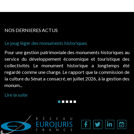
NOS DERNIERES ACTUS
storiques
Cabines de plage : le juge admet de
à condition de les asseoir sur les « 
 des monuments historiques au
Evocatrices des bains de mer, le
onomique et touristique des
également un beau sujet domanial. 
historique a longtemps été
public, elles donnent lieu au p
rapport que la commission de
d’occupation. Saisies par des occup
n juillet 2026, à la gestion des
hausses, les juridictions administrativ
Lire la suite