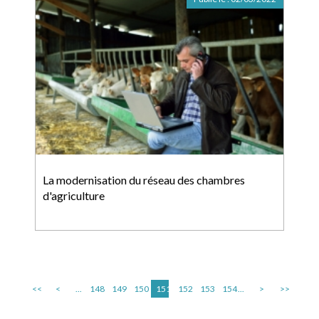
La modernisation du réseau des chambres
d'agriculture
<<
<
...
148
149
150
151
152
153
154
...
>
>>