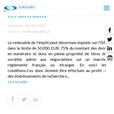
Réduction d'ISF en raison de
Ouv
certains dons
le
men
Publié le :
01/10/2007
Source :
www.eurojuris.fr
Le redevable de l'impôt peut désormais imputer sur l'ISF,
dans la limite de 50.000 EUR, 75% du montant des dons
en numéraire et dons en pleine propriété de titres de
sociétés admis aux négociations sur un marché
réglementé français ou étranger. En voici les
conditions.Ces dons doivent être effectués au profit :–
des établissements de recherche o...
Lire la suite