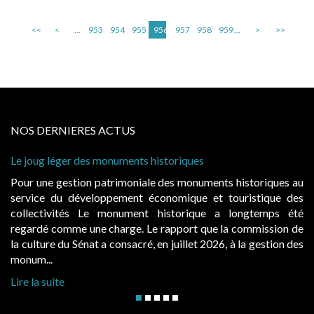
<<
<
...
953
954
955
956
957
958
959
...
>
>>
NOS DERNIERES ACTUS
Le joug léger des monuments historiques
Pour une gestion patrimoniale des monuments historiques au
service du développement économique et touristique des
collectivités Le monument historique a longtemps été
regardé comme une charge. Le rapport que la commission de
la culture du Sénat a consacré, en juillet 2026, à la gestion des
monum...
Lire la suite