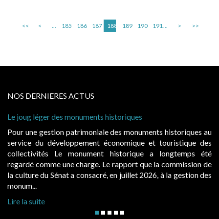
<<
<
...
185
186
187
188
189
190
191
...
>
>>
NOS DERNIERES ACTUS
s
Cabines de plage : le juge admet des redevan
à condition de les asseoir sur les « avantage
uments historiques au
Evocatrices des bains de mer, les caban
 et touristique des
également un beau sujet domanial. Installé
que a longtemps été
public, elles donnent lieu au paiement
que la commission de
d’occupation. Saisies par des occupants con
 2026, à la gestion des
hausses, les juridictions administratives ont cl
Lire la suite