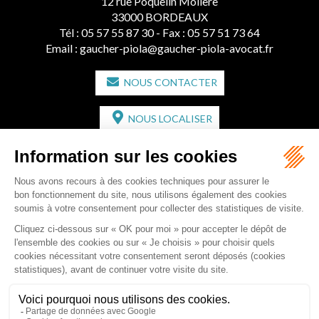
12 rue Poquelin Molière
33000 BORDEAUX
Tél :
05 57 55 87 30
- Fax : 05 57 51 73 64
Email :
gaucher-piola@gaucher-piola-avocat.fr
NOUS CONTACTER
NOUS LOCALISER
CABINET SECONDAIRE
2 bis Avenue de l'Europe
33350 ST MAGNE-DE-CASTILLON
Tél :
05 57 55 87 30
- Fax : 05 57 51 73 64
Email :
gaucher-piola@gaucher-piola-avocat.fr
NOUS CONTACTER
NOUS LOCALISER