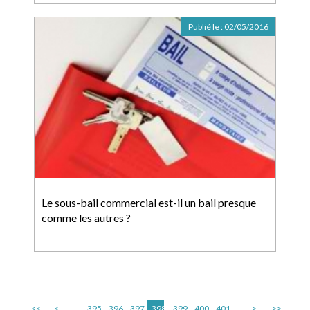
Publié le :
02/05/2016
Le sous-bail commercial est-il un bail presque
comme les autres ?
<<
<
...
395
396
397
398
399
400
401
...
>
>>