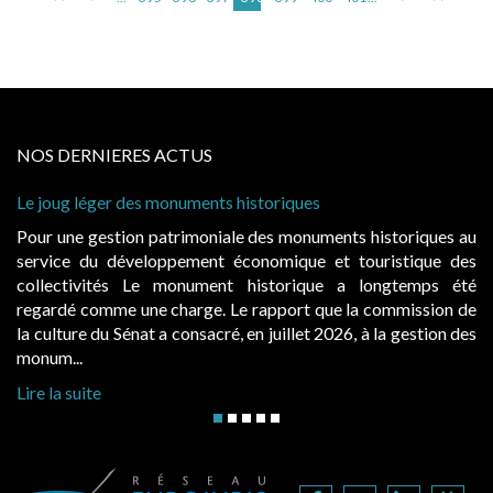
NOS DERNIERES ACTUS
 léger des monuments historiques
Cabines de 
à condition 
e gestion patrimoniale des monuments historiques au
Evocatrice
e du développement économique et touristique des
également u
tivités Le monument historique a longtemps été
public, el
 comme une charge. Le rapport que la commission de
d’occupatio
re du Sénat a consacré, en juillet 2026, à la gestion des
hausses, les 
..
Lire la suite
suite