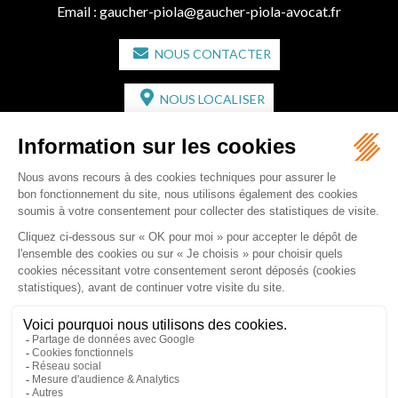
Email :
gaucher-piola@gaucher-piola-avocat.fr
NOUS CONTACTER
NOUS LOCALISER
CABINET SECONDAIRE
2 bis Avenue de l'Europe
33350 ST MAGNE-DE-CASTILLON
Tél :
05 57 55 87 30
- Fax : 05 57 51 73 64
Email :
gaucher-piola@gaucher-piola-avocat.fr
NOUS CONTACTER
NOUS LOCALISER