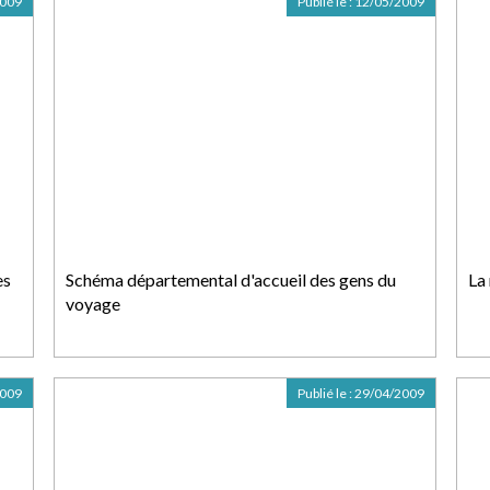
2009
Publié le :
12/05/2009
es
Schéma départemental d'accueil des gens du
La
voyage
2009
Publié le :
29/04/2009