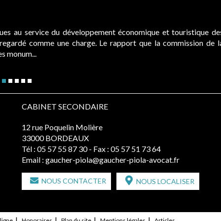
ques au service du développement économique et touristique de
é regardé comme une charge. Le rapport que la commission de l
des monum...
CABINET SECONDAIRE
12 rue Poquelin Molière
33000 BORDEAUX
Tél :
05 57 55 87 30
- Fax : 05 57 51 73 64
Email :
gaucher-piola@gaucher-piola-avocat.fr
NOUS CONTACTER
NOUS LOCALISER
ligne
Honoraires
Plan du site
Mentions légales
Articles