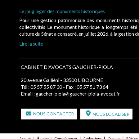
Le joug léger des monuments historiques
Pour une gestion patrimoniale des monuments histori
collectivités Le monument historique a longtemps ét
culture du Sénat a consacré, en juillet 2026, à la gestion 
Lire la suite
CABINET D'AVOCATS GAUCHER-PIOLA
20 avenue Galliéni - 33500 LIBOURNE
Tél :
05 57 55 87 30
- Fax : 05 57 51 73 64
Email :
gaucher-piola@gaucher-piola-avocat.fr
NOUS CONTACTER
NOUS LOCALISER
Accueil
Équipe
Compétences
Rédactions
Contact
RDV en 