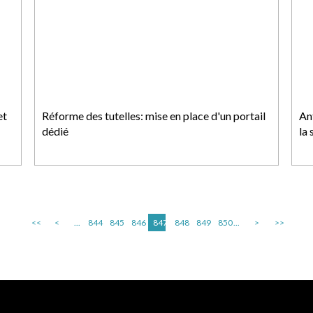
et
Réforme des tutelles: mise en place d'un portail
An
dédié
la 
<<
<
...
844
845
846
847
848
849
850
...
>
>>