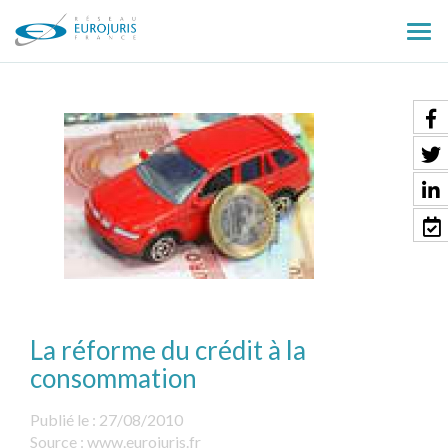
Ouv
le
men
La réforme du crédit à la
consommation
Publié le :
27/08/2010
Source :
www.eurojuris.fr