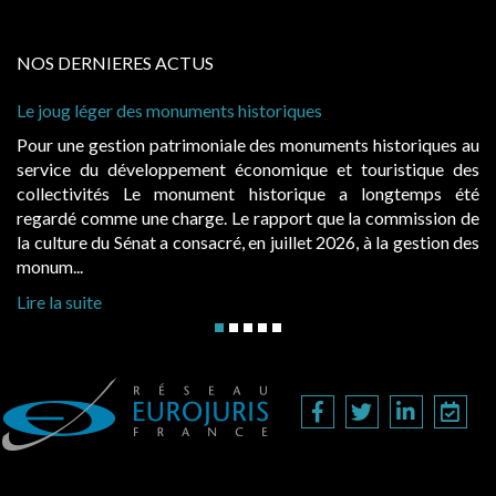
NOS DERNIERES ACTUS
nts historiques
Cabines de plage : le juge ad
à condition de les asseoir sur 
niale des monuments historiques au
Evocatrices des bains de m
nt économique et touristique des
également un beau sujet doma
ment historique a longtemps été
public, elles donnent lieu
e. Le rapport que la commission de
d’occupation. Saisies par des
cré, en juillet 2026, à la gestion des
hausses, les juridictions adminis
Lire la suite