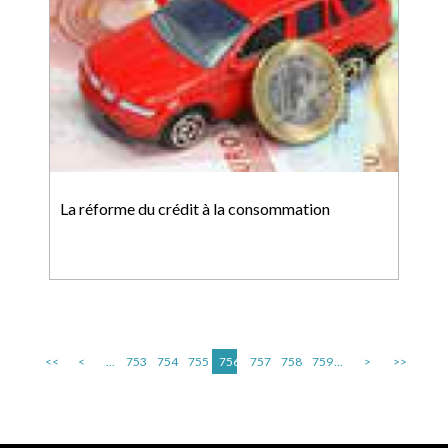
La réforme du crédit à la consommation
<<
<
...
753
754
755
756
757
758
759
...
>
>>