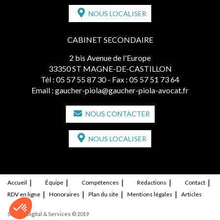
NOUS LOCALISER
CABINET SECONDAIRE
2 bis Avenue de l'Europe
33350 ST MAGNE-DE-CASTILLON
Tél :
05 57 55 87 30
- Fax : 05 57 51 73 64
Email :
gaucher-piola@gaucher-piola-avocat.fr
NOUS CONTACTER
NOUS LOCALISER
Accueil
Équipe
Compétences
Rédactions
Contact
RDV en ligne
Honoraires
Plan du site
Mentions légales
Articles
Septeo Digital & Services © 2019