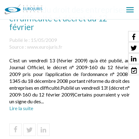
Réforme du droit des entreprises
Ouv
en difficulté et décret du 12
le
février
men
Publié le :
15/05/2009
Source :
www.eurojuris.fr
C’est un vendredi 13 (février 2009) qu’a été publié, au
Journal Officiel, le décret n° 2009-160 du 12 février
2009 pris pour l’application de l’ordonnance n° 2008-
1345 du 18 décembre 2008 portant réforme du droit des
entreprises en difficulté.Publié un vendredi 13! (décret n°
2009-160 du 12 février 2009)Certains pourraient y voir
un signe du des...
Lire la suite