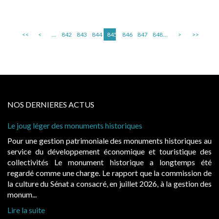
<<
<
...
842
843
844
845
846
847
848
...
>
>>
NOS DERNIERES ACTUS
Le joug léger des monuments historiques
Pour une gestion patrimoniale des monuments historiques au
service du développement économique et touristique des
collectivités Le monument historique a longtemps été
regardé comme une charge. Le rapport que la commission de
la culture du Sénat a consacré, en juillet 2026, à la gestion des
monum...
Lire la suite