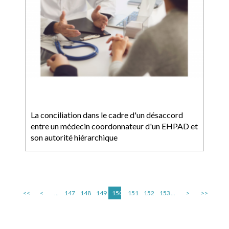
La conciliation dans le cadre d'un désaccord
entre un médecin coordonnateur d'un EHPAD et
son autorité hiérarchique
<<
<
...
147
148
149
150
151
152
153
...
>
>>