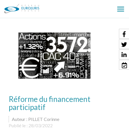
Ouv
le
men
Réforme du financement
participatif
Auteur : PILLET Corinne
Publié le :
28/03/2022