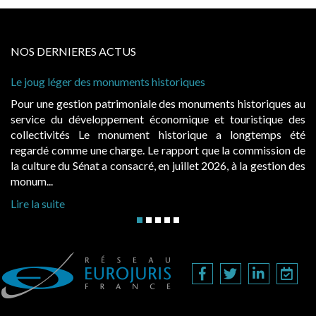
NOS DERNIERES ACTUS
 historiques
Cabines de plage : le juge admet
à condition de les asseoir sur les
ale des monuments historiques au
Evocatrices des bains de mer,
économique et touristique des
également un beau sujet domania
t historique a longtemps été
public, elles donnent lieu a
Le rapport que la commission de
d’occupation. Saisies par des oc
, en juillet 2026, à la gestion des
hausses, les juridictions administra
Lire la suite