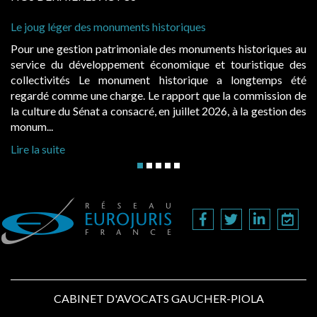
Cabines de plage : le juge admet des redevances revalorisées
à condition de les asseoir sur les « avantages procurés »
es au
Evocatrices des bains de mer, les cabanes de plage son
e des
également un beau sujet domanial. Installées sur le domain
 été
public, elles donnent lieu au paiement d’une redevanc
on de
d’occupation. Saisies par des occupants contestant de forte
n des
hausses, les juridictions administratives ont clarifié les règ...
Lire la suite
CABINET D'AVOCATS GAUCHER-PIOLA