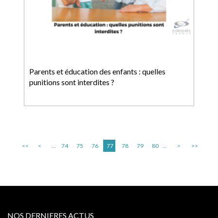
Parents et éducation des enfants : quelles
punitions sont interdites ?
<<
<
...
74
75
76
77
78
79
80
...
>
>>
NOS DERNIERES ACTUS