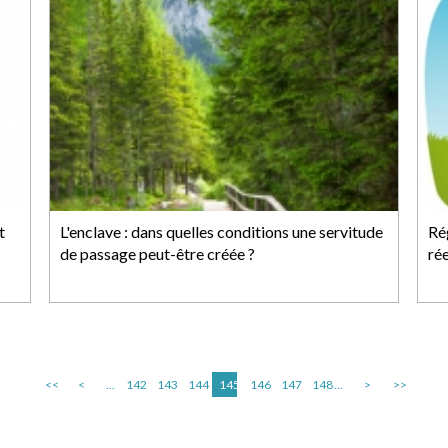
t
L'enclave : dans quelles conditions une servitude
Rég
de passage peut-être créée ?
rée
<<
<
...
142
143
144
145
146
147
148
...
>
>>