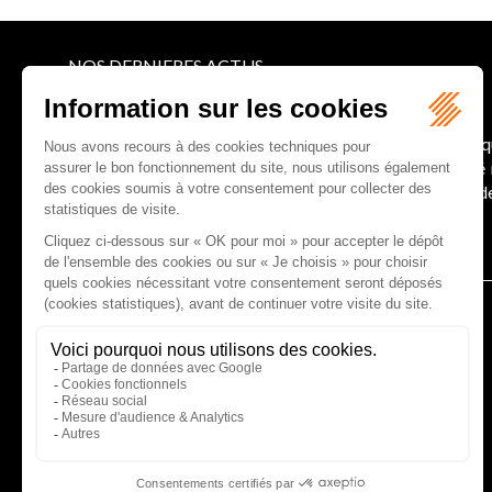
NOS DERNIERES ACTUS
Le joug léger des monuments historiques
Pour une gestion patrimoniale des monuments histori
collectivités Le monument historique a longtemps ét
culture du Sénat a consacré, en juillet 2026, à la gestion 
Lire la suite
CABINET D'AVOCATS GAUCHER-PIOLA
20 avenue Galliéni - 33500 LIBOURNE
Tél :
05 57 55 87 30
- Fax : 05 57 51 73 64
Email :
gaucher-piola@gaucher-piola-avocat.fr
NOUS CONTACTER
NOUS LOCALISER