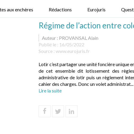
tes aux enchères
Rédactions
Eurojuris
Quest
Régime de l’action entre colo
Auteur : PROVANSAL Alain
Publié le :
16/05/2022
Source :
www.eurojuris.fr
Lotir c’est partager une unité foncière unique e
de cet ensemble dit lotissement des règles
administrative de lotir puis un règlement int
cahier des charges. Donc un volet administrat...
Lire la suite