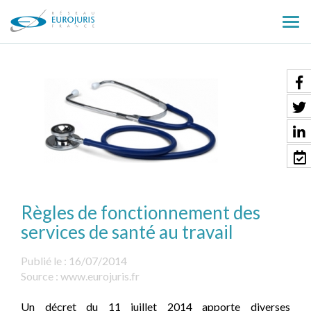
Ouv
le
men
Règles de fonctionnement des
services de santé au travail
Publié le :
16/07/2014
Source :
www.eurojuris.fr
Un décret du 11 juillet 2014 apporte diverses