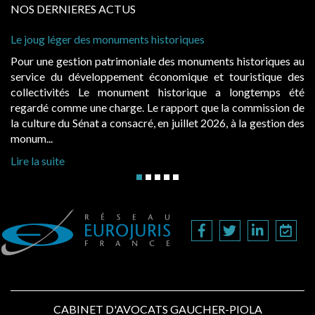
NOS DERNIERES ACTUS
Le joug léger des monuments historiques
Ca
à 
Pour une gestion patrimoniale des monuments historiques au
Ev
service du développement économique et touristique des
ég
collectivités Le monument historique a longtemps été
pu
regardé comme une charge. Le rapport que la commission de
d’
la culture du Sénat a consacré, en juillet 2026, à la gestion des
ha
monum...
Li
Lire la suite
CABINET D'AVOCATS GAUCHER-PIOLA