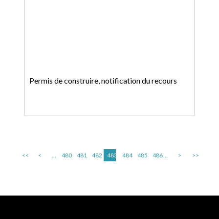
Permis de construire, notification du recours
<<
<
...
480
481
482
483
484
485
486
...
>
>>