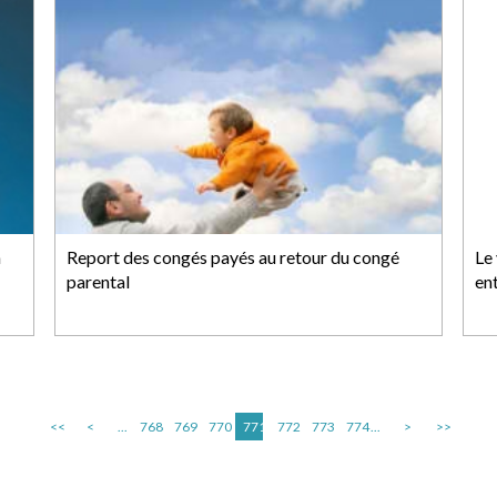
n
Report des congés payés au retour du congé
Le
parental
en
<<
<
...
768
769
770
771
772
773
774
...
>
>>