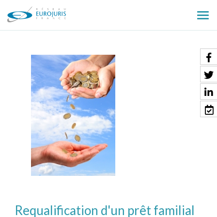
Ouv
le
men
Requalification d'un prêt familial