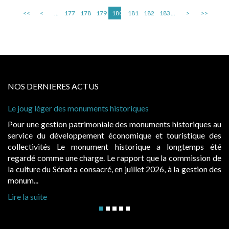
<<
<
...
177
178
179
180
181
182
183
...
>
>>
NOS DERNIERES ACTUS
storiques
Cabines de plage : le juge admet de
à condition de les asseoir sur les « 
 des monuments historiques au
Evocatrices des bains de mer, le
onomique et touristique des
également un beau sujet domanial. 
historique a longtemps été
public, elles donnent lieu au p
rapport que la commission de
d’occupation. Saisies par des occup
n juillet 2026, à la gestion des
hausses, les juridictions administrativ
Lire la suite