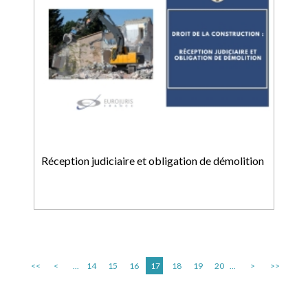
Réception judiciaire et obligation de démolition
<<
<
...
14
15
16
17
18
19
20
...
>
>>