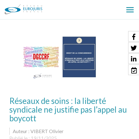
Ouv
le
men
Réseaux de soins : la liberté
syndicale ne justifie pas l’appel au
boycott
Auteur : VIBERT Olivier
Publié le :
19/11/2025