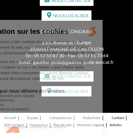
NOUS CONTACTER
NOUS LOCALISER
CABINET SECONDAIRE
2 bis Avenue de l'Europe
33350 ST MAGNE-DE-CASTILLON
Tél :
05 57 55 87 30
- Fax : 05 57 51 73 64
Email :
gaucher-piola@gaucher-piola-avocat.fr
NOUS CONTACTER
NOUS LOCALISER
Accueil
Équipe
Compétences
Rédactions
Contact
RDV en ligne
Honoraires
Plan du site
Mentions légales
Articles