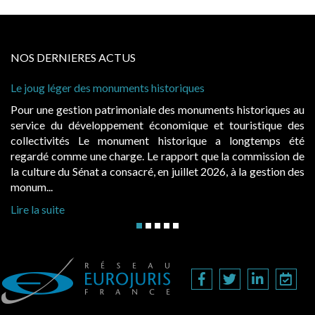
NOS DERNIERES ACTUS
 léger des monuments historiques
Cabines de 
à condition 
e gestion patrimoniale des monuments historiques au
Evocatrice
e du développement économique et touristique des
également u
tivités Le monument historique a longtemps été
public, el
 comme une charge. Le rapport que la commission de
d’occupatio
re du Sénat a consacré, en juillet 2026, à la gestion des
hausses, les 
..
Lire la suite
suite