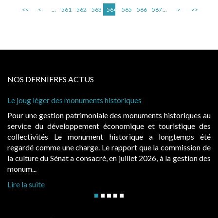
<<
<
...
561
562
563
564
565
566
567
...
>
>>
NOS DERNIERES ACTUS
éger des monuments historiques
Cabines de pla
à condition de
gestion patrimoniale des monuments historiques au
Evocatrices 
du développement économique et touristique des
également un 
vités Le monument historique a longtemps été
public, elle
omme une charge. Le rapport que la commission de
d’occupation.
 du Sénat a consacré, en juillet 2026, à la gestion des
hausses, les ju
Lire la suite
te