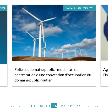
2023
Publié le :
02/03/2023
Éolien et domaine public : modalités de
Ag
contestation d'une convention d'occupation du
l’
domaine public routier
<<
<
...
117
118
119
120
121
122
123
...
>
>>