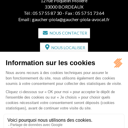
12 rue Poquelin Molière
33000 BORDEAUX
Tél :
05 57 55 87 30
- Fax : 05 57 51 73 64
Email :
gaucher-piola@gaucher-piola-avocat.fr
NOUS CONTACTER
NOUS LOCALISER
CABINET SECONDAIRE
2 bis Avenue de l'Europe
33350 ST MAGNE-DE-CASTILLON
Tél :
05 57 55 87 30
- Fax : 05 57 51 73 64
Email :
gaucher-piola@gaucher-piola-avocat.fr
NOUS CONTACTER
NOUS LOCALISER