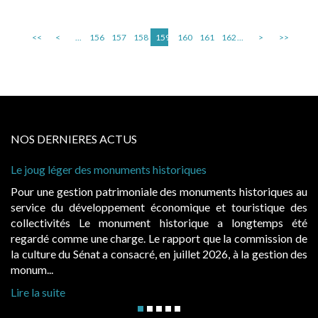
<<
<
...
156
157
158
159
160
161
162
...
>
>>
NOS DERNIERES ACTUS
s monuments historiques
Cabines de plage : le
à condition de les ass
 patrimoniale des monuments historiques au
Evocatrices des bai
loppement économique et touristique des
également un beau su
Le monument historique a longtemps été
public, elles donn
ne charge. Le rapport que la commission de
d’occupation. Saisies
t a consacré, en juillet 2026, à la gestion des
hausses, les juridictio
Lire la suite