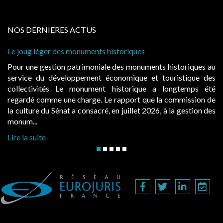
NOS DERNIERES ACTUS
riques
Cabines de plage : le juge admet des r
à condition de les asseoir sur les « ava
s monuments historiques au
Evocatrices des bains de mer, les 
mique et touristique des
également un beau sujet domanial. Ins
torique a longtemps été
public, elles donnent lieu au paie
pport que la commission de
d’occupation. Saisies par des occupan
uillet 2026, à la gestion des
hausses, les juridictions administratives 
Lire la suite