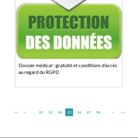
Dossier médical : gratuité et conditions d’accès
au regard du RGPD
<<
<
...
92
93
94
95
96
97
98
...
>
>>