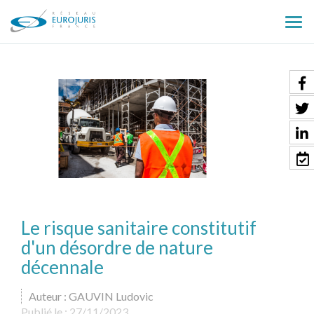
Ouv
le
men
Le risque sanitaire constitutif
d'un désordre de nature
décennale
Auteur : GAUVIN Ludovic
Publié le :
27/11/2023