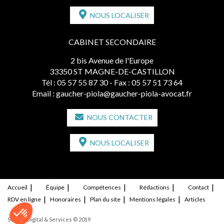
NOUS LOCALISER
CABINET SECONDAIRE
2 bis Avenue de l'Europe
33350 ST MAGNE-DE-CASTILLON
Tél :
05 57 55 87 30
- Fax : 05 57 51 73 64
Email :
gaucher-piola@gaucher-piola-avocat.fr
NOUS CONTACTER
NOUS LOCALISER
Accueil
Équipe
Compétences
Rédactions
Contact
RDV en ligne
Honoraires
Plan du site
Mentions légales
Articles
Septeo Digital & Services © 2019