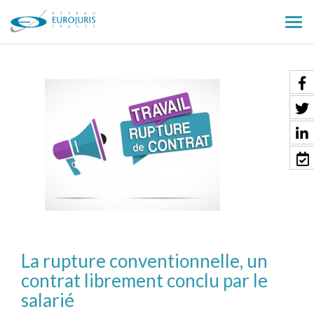
Ouv
le
men
La rupture conventionnelle, un
contrat librement conclu par le
salarié