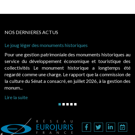
NOS DERNIERES ACTUS
 léger des monuments historiques
Cabines de 
à condition 
e gestion patrimoniale des monuments historiques au
Evocatrice
e du développement économique et touristique des
également u
tivités Le monument historique a longtemps été
public, el
 comme une charge. Le rapport que la commission de
d’occupatio
re du Sénat a consacré, en juillet 2026, à la gestion des
hausses, les 
..
Lire la suite
suite