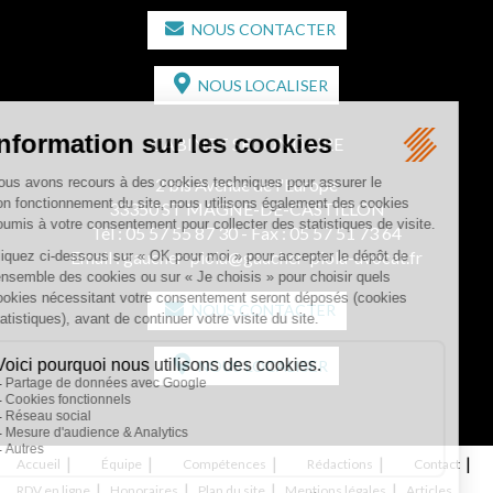
NOUS CONTACTER
NOUS LOCALISER
CABINET SECONDAIRE
2 bis Avenue de l'Europe
33350 ST MAGNE-DE-CASTILLON
Tél :
05 57 55 87 30
- Fax : 05 57 51 73 64
Email :
gaucher-piola@gaucher-piola-avocat.fr
NOUS CONTACTER
NOUS LOCALISER
Accueil
Équipe
Compétences
Rédactions
Contact
RDV en ligne
Honoraires
Plan du site
Mentions légales
Articles