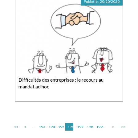
Publié le :
20/10/2020
Difficultés des entreprises : le recours au
mandat ad hoc
<<
<
...
193
194
195
196
197
198
199
...
>
>>