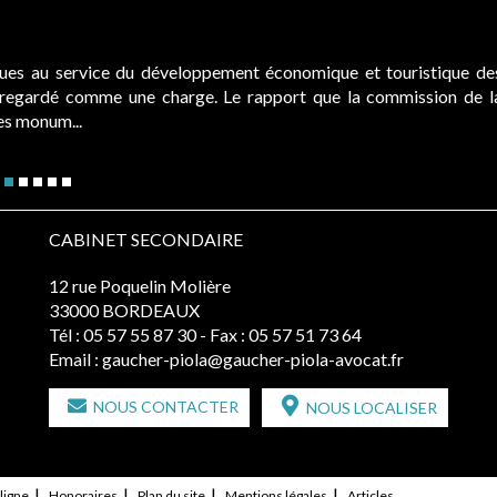
ques au service du développement économique et touristique de
é regardé comme une charge. Le rapport que la commission de l
des monum...
CABINET SECONDAIRE
12 rue Poquelin Molière
33000 BORDEAUX
Tél :
05 57 55 87 30
- Fax : 05 57 51 73 64
Email :
gaucher-piola@gaucher-piola-avocat.fr
NOUS CONTACTER
NOUS LOCALISER
ligne
Honoraires
Plan du site
Mentions légales
Articles