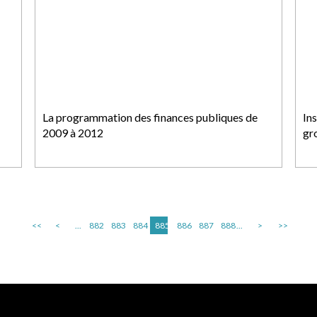
La programmation des finances publiques de
In
2009 à 2012
gr
<<
<
...
882
883
884
885
886
887
888
...
>
>>