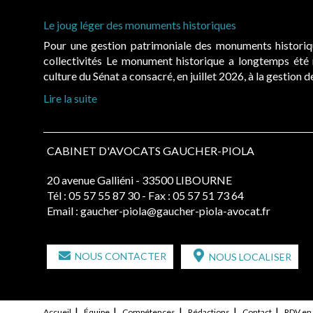
Le joug léger des monuments historiques
Pour une gestion patrimoniale des monuments histori
collectivités Le monument historique a longtemps ét
culture du Sénat a consacré, en juillet 2026, à la gestion 
Lire la suite
CABINET D'AVOCATS GAUCHER-PIOLA
20 avenue Galliéni - 33500 LIBOURNE
Tél :
05 57 55 87 30
- Fax : 05 57 51 73 64
Email :
gaucher-piola@gaucher-piola-avocat.fr
NOUS CONTACTER
NOUS LOCALISER
Accueil
Équipe
Compétences
Rédactions
Contact
RDV en 