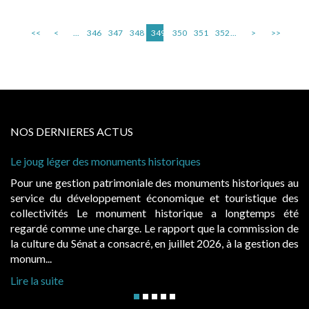
<<
<
...
346
347
348
349
350
351
352
...
>
>>
NOS DERNIERES ACTUS
 historiques
Cabines de plage : le juge admet
à condition de les asseoir sur les
ale des monuments historiques au
Evocatrices des bains de mer,
économique et touristique des
également un beau sujet domania
t historique a longtemps été
public, elles donnent lieu a
Le rapport que la commission de
d’occupation. Saisies par des oc
, en juillet 2026, à la gestion des
hausses, les juridictions administra
Lire la suite