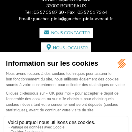
33000 BORDEAUX
Tél :
05 57 55 87 30
- Fax : 05 57 51 73 64
Email :
gaucher-piola@gaucher-piola-avocat.fr
NOUS CONTACTER
NOUS LOCALISER
CABINET SECONDAIRE
2 bis Avenue de l'Europe
33350 ST MAGNE-DE-CASTILLON
Tél :
05 57 55 87 30
- Fax : 05 57 51 73 64
Email :
gaucher-piola@gaucher-piola-avocat.fr
NOUS CONTACTER
NOUS LOCALISER