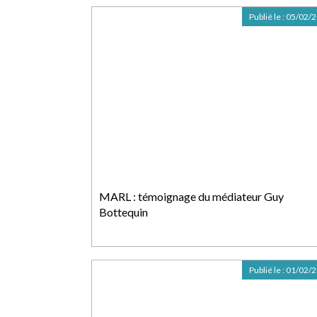
Publié le :
05/02/
MARL : témoignage du médiateur Guy
Bottequin
Publié le :
01/02/