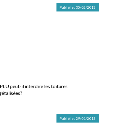
Publié le :
05/02/2013
PLU peut-il interdire les toitures
gétalisées?
Publié le :
29/01/2013