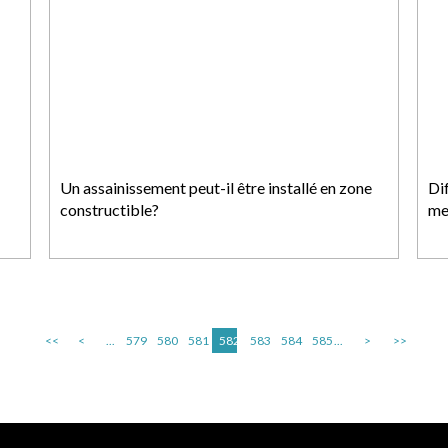
Un assainissement peut-il être installé en zone
Di
constructible?
me
<<
<
...
579
580
581
582
583
584
585
...
>
>>