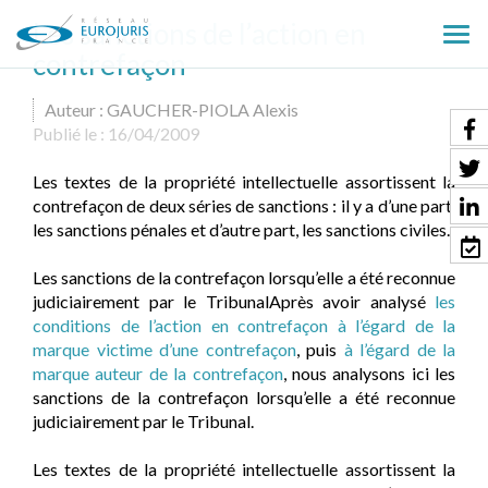
Les sanctions de l’action en
Ouv
contrefaçon
le
men
Auteur : GAUCHER-PIOLA Alexis
Publié le :
16/04/2009
Les textes de la propriété intellectuelle assortissent la
contrefaçon de deux séries de sanctions : il y a d’une part,
les sanctions pénales et d’autre part, les sanctions civiles.
Les sanctions de la contrefaçon lorsqu’elle a été reconnue
judiciairement par le TribunalAprès avoir analysé
les
conditions de l’action en contrefaçon à l’égard de la
marque victime d’une contrefaçon
, puis
à l’égard de la
marque auteur de la contrefaçon
, nous analysons ici les
sanctions de la contrefaçon lorsqu’elle a été reconnue
judiciairement par le Tribunal.
Les textes de la propriété intellectuelle assortissent la