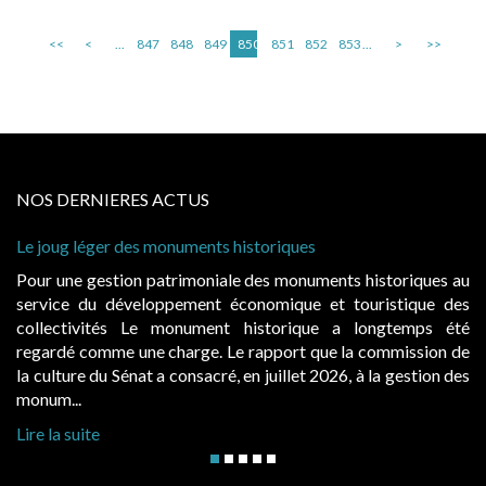
<<
<
...
847
848
849
850
851
852
853
...
>
>>
NOS DERNIERES ACTUS
nts historiques
Cabines de plage : le juge ad
à condition de les asseoir sur 
niale des monuments historiques au
Evocatrices des bains de m
nt économique et touristique des
également un beau sujet doma
ment historique a longtemps été
public, elles donnent lieu
e. Le rapport que la commission de
d’occupation. Saisies par des
cré, en juillet 2026, à la gestion des
hausses, les juridictions adminis
Lire la suite