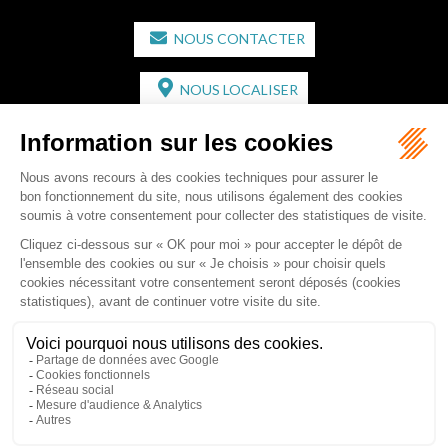
NOUS CONTACTER
NOUS LOCALISER
CABINET SECONDAIRE
2 bis Avenue de l'Europe
33350 ST MAGNE-DE-CASTILLON
Tél :
05 57 55 87 30
- Fax : 05 57 51 73 64
Email :
gaucher-piola@gaucher-piola-avocat.fr
NOUS CONTACTER
NOUS LOCALISER
Accueil
Équipe
Compétences
Rédactions
Contact