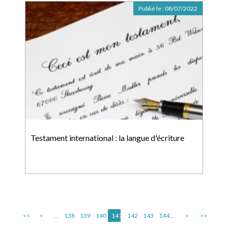
Publié le :
08/07/2022
Testament international : la langue d'écriture
<<
<
...
138
139
140
141
142
143
144
...
>
>>