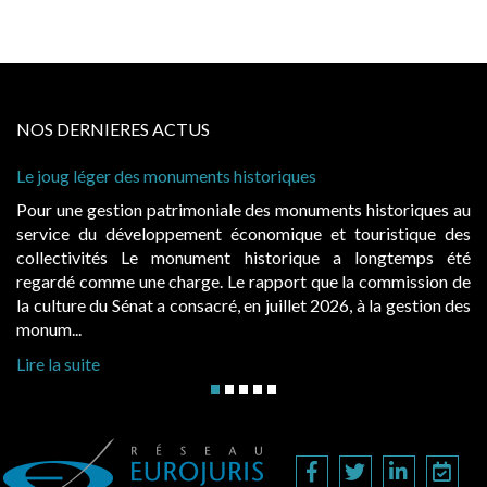
NOS DERNIERES ACTUS
ques
Cabines de plage : le juge admet des rede
à condition de les asseoir sur les « avanta
onuments historiques au
Evocatrices des bains de mer, les cab
que et touristique des
également un beau sujet domanial. Insta
rique a longtemps été
public, elles donnent lieu au paieme
rt que la commission de
d’occupation. Saisies par des occupants 
let 2026, à la gestion des
hausses, les juridictions administratives ont
Lire la suite