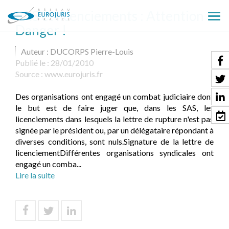
SAS et licenciements : Attention
Ouv
Danger !
le
men
Auteur : DUCORPS Pierre-Louis
Publié le :
28/01/2010
Source :
www.eurojuris.fr
Des organisations ont engagé un combat judiciaire dont
le but est de faire juger que, dans les SAS, les
licenciements dans lesquels la lettre de rupture n'est pas
signée par le président ou, par un délégataire répondant à
diverses conditions, sont nuls.Signature de la lettre de
licenciementDifférentes organisations syndicales ont
engagé un comba...
Lire la suite