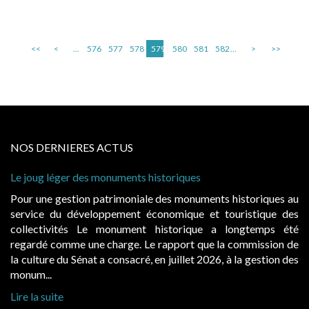
<<
<
...
576
577
578
579
580
581
582
...
>
>>
NOS DERNIERES ACTUS
Le joug léger des monuments historiques
Pour une gestion patrimoniale des monuments historiques au
service du développement économique et touristique des
collectivités Le monument historique a longtemps été
regardé comme une charge. Le rapport que la commission de
la culture du Sénat a consacré, en juillet 2026, à la gestion des
monum...
Lire la suite