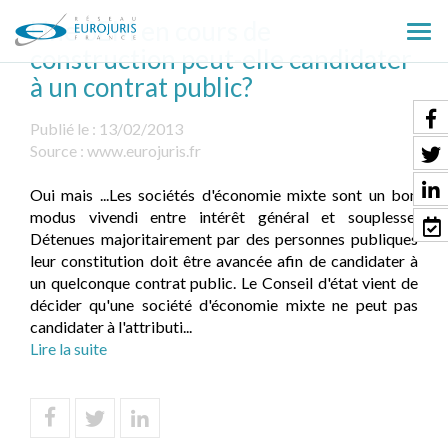
Une SEM en cours de
Ouv
construction peut-elle candidater
le
à un contrat public?
men
Publié le :
13/02/2013
Source :
www.eurojuris.fr
Oui mais ...Les sociétés d'économie mixte sont un bon
modus vivendi entre intérêt général et souplesse.
Détenues majoritairement par des personnes publiques
leur constitution doit être avancée afin de candidater à
un quelconque contrat public. Le Conseil d'état vient de
décider qu'une société d'économie mixte ne peut pas
candidater à l'attributi...
Lire la suite