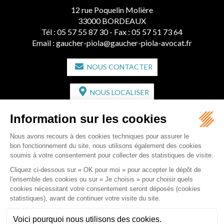
12 rue Poquelin Molière
33000 BORDEAUX
Tél :
05 57 55 87 30
- Fax : 05 57 51 73 64
Email :
gaucher-piola@gaucher-piola-avocat.fr
NOUS CONTACTER
NOUS LOCALISER
CABINET SECONDAIRE
2 bis Avenue de l'Europe
33350 ST MAGNE-DE-CASTILLON
Tél :
05 57 55 87 30
- Fax : 05 57 51 73 64
Email :
gaucher-piola@gaucher-piola-avocat.fr
NOUS CONTACTER
NOUS LOCALISER