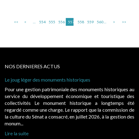
<<
<
...
554
555
556
557
558
559
560
...
>
>>
NOS DERNIERES ACTUS
Le joug léger des monuments historiques
Ca
à 
Pour une gestion patrimoniale des monuments historiques au
Ev
service du développement économique et touristique des
ég
collectivités Le monument historique a longtemps été
pu
regardé comme une charge. Le rapport que la commission de
d’
la culture du Sénat a consacré, en juillet 2026, à la gestion des
ha
monum...
Li
Lire la suite