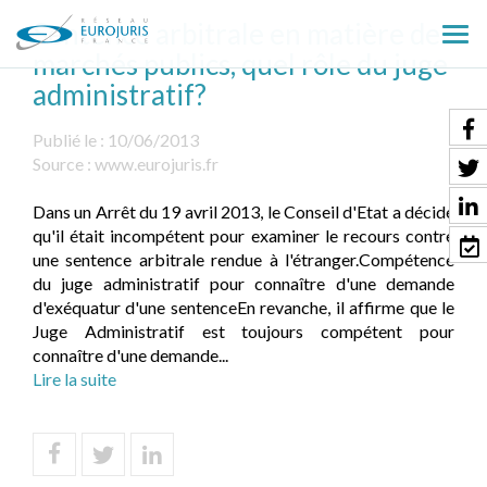
Sentence arbitrale en matière de
Ouv
marchés publics, quel rôle du juge
le
administratif?
men
Publié le :
10/06/2013
Source :
www.eurojuris.fr
Dans un Arrêt du 19 avril 2013, le Conseil d'Etat a décidé
qu'il était incompétent pour examiner le recours contre
une sentence arbitrale rendue à l'étranger.Compétence
du juge administratif pour connaître d'une demande
d'exéquatur d'une sentenceEn revanche, il affirme que le
Juge Administratif est toujours compétent pour
connaître d'une demande...
Lire la suite