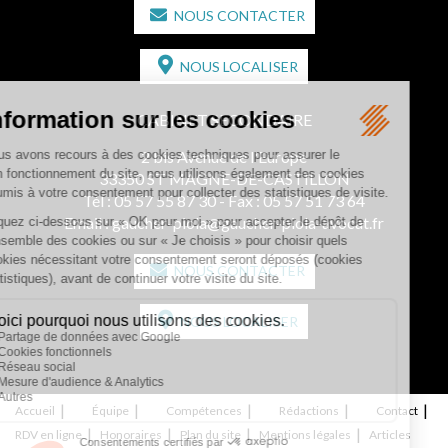
NOUS CONTACTER
NOUS LOCALISER
CABINET SECONDAIRE
2 bis Avenue de l'Europe
33350 ST MAGNE-DE-CASTILLON
Tél :
05 57 55 87 30
- Fax : 05 57 51 73 64
Email :
gaucher-piola@gaucher-piola-avocat.fr
NOUS CONTACTER
NOUS LOCALISER
Accueil
Équipe
Compétences
Rédactions
Contact
RDV en ligne
Honoraires
Plan du site
Mentions légales
Articles