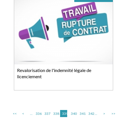
Revalorisation de l'indemnité légale de
licenciement
<<
<
...
336
337
338
339
340
341
342
...
>
>>