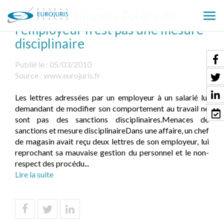
Un simple rappel à l'ordre de
Ouv
l'employeur n'est pas une mesure
le
disciplinaire
men
Publié le :
05/03/2010
Source :
www.eurojuris.fr
Les lettres adressées par un employeur à un salarié lui
demandant de modifier son comportement au travail ne
sont pas des sanctions disciplinaires.Menaces de
sanctions et mesure disciplinaireDans une affaire, un chef
de magasin avait reçu deux lettres de son employeur, lui
reprochant sa mauvaise gestion du personnel et le non-
respect des procédu...
Lire la suite