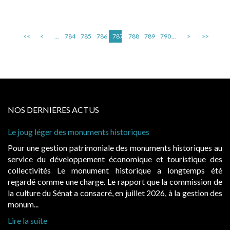
<<
<
...
784
785
786
787
788
789
790
...
>
>>
NOS DERNIERES ACTUS
Le joug léger des monuments historiques
Pour une gestion patrimoniale des monuments historiques au
service du développement économique et touristique des
collectivités Le monument historique a longtemps été
regardé comme une charge. Le rapport que la commission de
la culture du Sénat a consacré, en juillet 2026, à la gestion des
monum...
Lire la suite