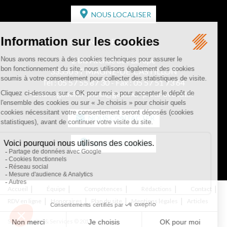
NOUS LOCALISER
CABINET SECONDAIRE
2 bis Avenue de l'Europe
33350 ST MAGNE-DE-CASTILLON
Tél :
05 57 55 87 30
- Fax : 05 57 51 73 64
Email :
gaucher-piola@gaucher-piola-avocat.fr
NOUS CONTACTER
NOUS LOCALISER
Accueil
Équipe
Compétences
Rédactions
Contact
RDV en ligne
Honoraires
Plan du site
Mentions légales
Articles
Septeo Digital & Services © 2019