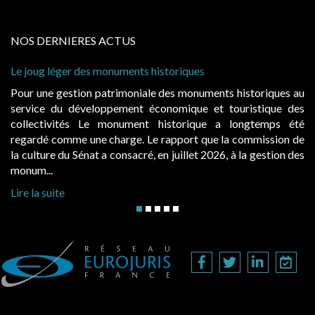
NOS DERNIERES ACTUS
 historiques
Cabines de plage : le juge admet
à condition de les asseoir sur les
ale des monuments historiques au
Evocatrices des bains de mer,
économique et touristique des
également un beau sujet domania
t historique a longtemps été
public, elles donnent lieu a
Le rapport que la commission de
d’occupation. Saisies par des oc
, en juillet 2026, à la gestion des
hausses, les juridictions administra
Lire la suite