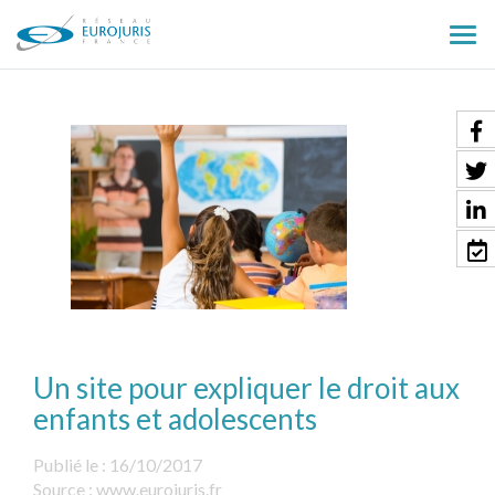
Ouv
le
men
Un site pour expliquer le droit aux
enfants et adolescents
Publié le :
16/10/2017
Source :
www.eurojuris.fr