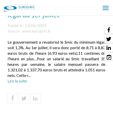
Le Smic revalorisé du minimum
Ouv
légal au 1er juillet
le
men
Publié le :
23/06/2009
Source :
www.eurojuris.fr
Le gouvernement a revalorisé le Smic du minimum légal,
soit 1,3%. Au 1er juillet, il sera donc porté de 8,71 à 8,82
euros bruts de l'heure (6,93 euros nets).11 centimes de
l'heure en plus…Pour un salarié au Smic travaillant 35
heures par semaine, le salaire mensuel passera de
1.321,02 à 1.337,70 euros bruts et atteindra 1.051 euros
nets. Cette r...
Lire la suite