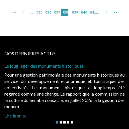
<<
<
...
835
836
837
838
839
840
841
...
>
>>
NOS DERNIERES ACTUS
Le joug léger des monuments historiques
Pour une gestion patrimoniale des monuments historiques au
service du développement économique et touristique des
collectivités Le monument historique a longtemps été
regardé comme une charge. Le rapport que la commission de
la culture du Sénat a consacré, en juillet 2026, à la gestion des
monum...
Lire la suite