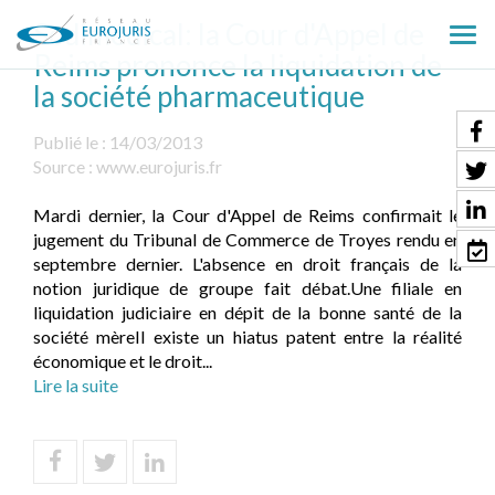
Sodimédical: la Cour d'Appel de
Ouv
Reims prononce la liquidation de
le
la société pharmaceutique
men
Publié le :
14/03/2013
Source :
www.eurojuris.fr
Mardi dernier, la Cour d'Appel de Reims confirmait le
jugement du Tribunal de Commerce de Troyes rendu en
septembre dernier. L'absence en droit français de la
notion juridique de groupe fait débat.Une filiale en
liquidation judiciaire en dépit de la bonne santé de la
société mèreIl existe un hiatus patent entre la réalité
économique et le droit...
Lire la suite