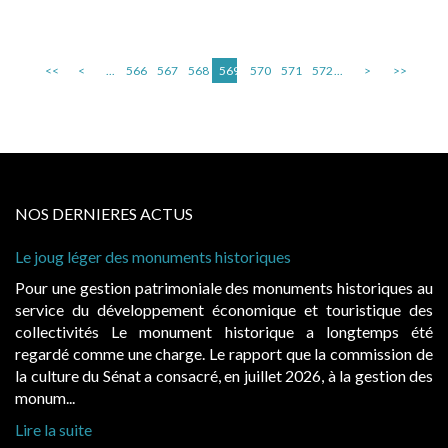
<<
<
...
566
567
568
569
570
571
572
...
>
>>
NOS DERNIERES ACTUS
Le joug léger des monuments historiques
Pour une gestion patrimoniale des monuments historiques au
service du développement économique et touristique des
collectivités Le monument historique a longtemps été
regardé comme une charge. Le rapport que la commission de
la culture du Sénat a consacré, en juillet 2026, à la gestion des
monum...
Lire la suite