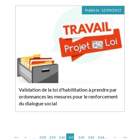
Publié le :
12/09/2017
Validation de la loi d'habilitation à prendre par
ordonnances les mesures pour le renforcement
du dialogue social
<<
<
...
338
339
340
341
342
343
344
...
>
>>