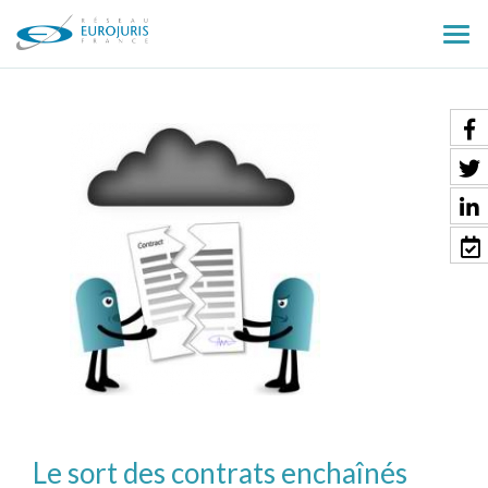
Ouv
le
men
Le sort des contrats enchaînés