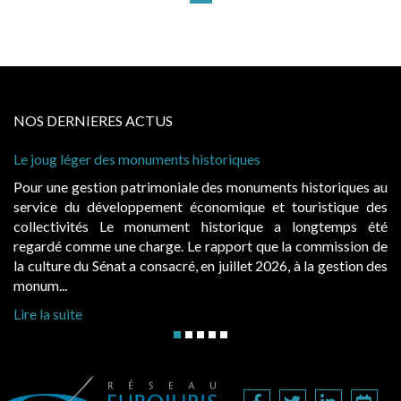
NOS DERNIERES ACTUS
storiques
Cabines de plage : le juge admet de
à condition de les asseoir sur les « 
 des monuments historiques au
Evocatrices des bains de mer, le
onomique et touristique des
également un beau sujet domanial. 
historique a longtemps été
public, elles donnent lieu au p
rapport que la commission de
d’occupation. Saisies par des occup
n juillet 2026, à la gestion des
hausses, les juridictions administrativ
Lire la suite