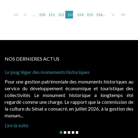
<<
<
...
150
151
152
153
154
155
156
...
>
>>
NOS DERNIERES ACTUS
storiques
Cabines de plage : le juge admet de
à condition de les asseoir sur les « 
 des monuments historiques au
Evocatrices des bains de mer, le
onomique et touristique des
également un beau sujet domanial. 
historique a longtemps été
public, elles donnent lieu au p
rapport que la commission de
d’occupation. Saisies par des occup
n juillet 2026, à la gestion des
hausses, les juridictions administrativ
Lire la suite