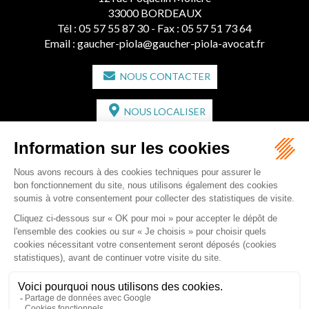
33000 BORDEAUX
Tél :
05 57 55 87 30
- Fax : 05 57 51 73 64
Email :
gaucher-piola@gaucher-piola-avocat.fr
NOUS CONTACTER
NOUS LOCALISER
CABINET SECONDAIRE
2 bis Avenue de l'Europe
33350 ST MAGNE-DE-CASTILLON
Tél :
05 57 55 87 30
- Fax : 05 57 51 73 64
Email :
gaucher-piola@gaucher-piola-avocat.fr
NOUS CONTACTER
NOUS LOCALISER